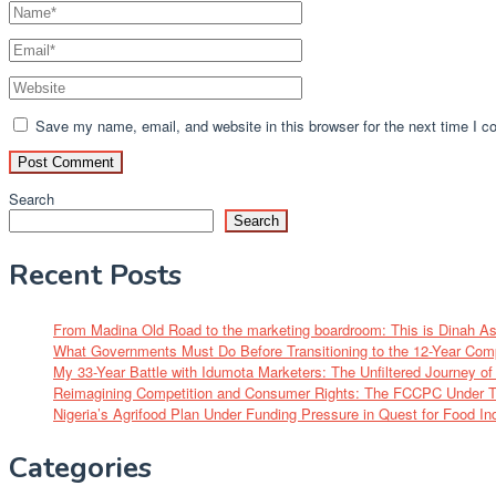
Save my name, email, and website in this browser for the next time I 
Search
Search
Recent Posts
From Madina Old Road to the marketing boardroom: This is Dinah A
What Governments Must Do Before Transitioning to the 12-Year Com
My 33-Year Battle with Idumota Marketers: The Unfiltered Journey 
Reimagining Competition and Consumer Rights: The FCCPC Under Tu
Nigeria’s Agrifood Plan Under Funding Pressure in Quest for Food I
Categories