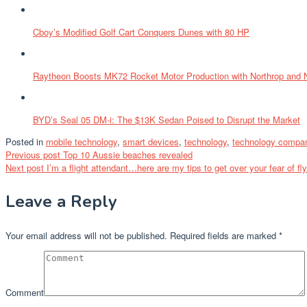
Cboy’s Modified Golf Cart Conquers Dunes with 80 HP
Raytheon Boosts MK72 Rocket Motor Production with Northrop an
BYD’s Seal 05 DM-i: The $13K Sedan Poised to Disrupt the Market
Posted in
mobile technology
,
smart devices
,
technology
,
technology compa
Post
Previous post
Top 10 Aussie beaches revealed
Next post
I’m a flight attendant…here are my tips to get over your fear of fl
navigation
Leave a Reply
Your email address will not be published.
Required fields are marked
*
Comment