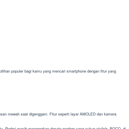
 pilihan populer bagi kamu yang mencari smartphone dengan fitur yang
kesan mewah saat digenggam. Fitur seperti layar AMOLED dan kamera
gitu, Redmi masih menawarkan desain modern yang cukup stylish. POCO, di