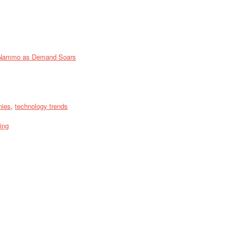
d Nammo as Demand Soars
nies
,
technology trends
ying