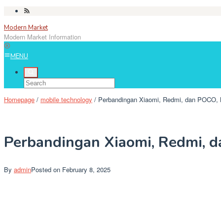
Skip
to
Modern Market
content
Modern Market Information
MENU
Homepage
/
mobile technology
/
Perbandingan Xiaomi, Redmi, dan POCO,
Perbandingan Xiaomi, Redmi, 
By
admin
Posted on
February 8, 2025