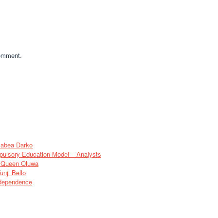
comment.
sabea Darko
pulsory Education Model – Analysts
of Queen Oluwa
nji Bello
ndependence